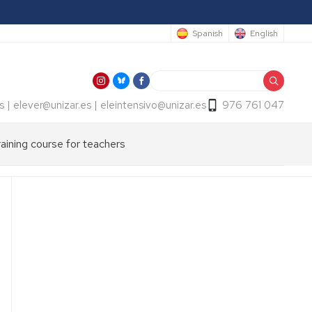
Spanish
English
Search
s | elever@unizar.es | eleintensivo@unizar.es
976 761 047
raining course for teachers