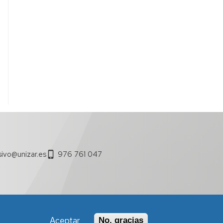
sivo@unizar.es
976 761 047
Aceptar
No, gracias