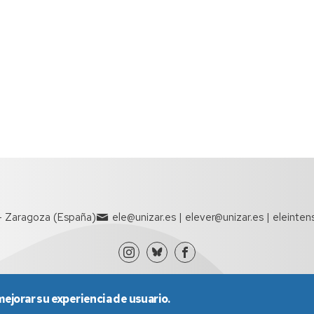
- Zaragoza (España)
ele@unizar.es | elever@unizar.es | eleinten
mejorar su experiencia de usuario.