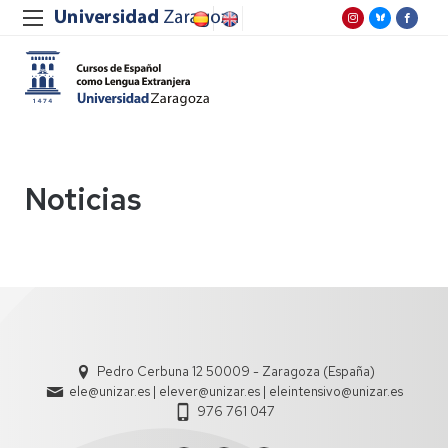
Noticias
Pedro Cerbuna 12 50009 - Zaragoza (España)
ele@unizar.es | elever@unizar.es | eleintensivo@unizar.es
976 761 047