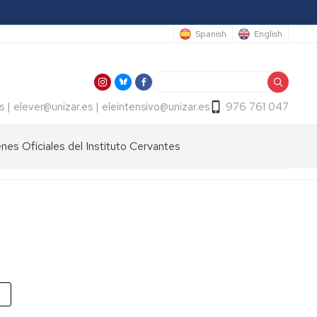
Spanish
English
Buscar
s | elever@unizar.es | eleintensivo@unizar.es
976 761 047
es Oficiales del Instituto Cervantes