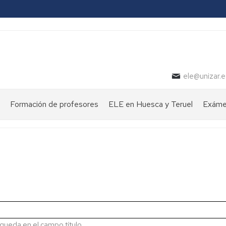
ele@unizar.e
Formación de profesores
ELE en Huesca y Teruel
Exámen
queda en el campo título