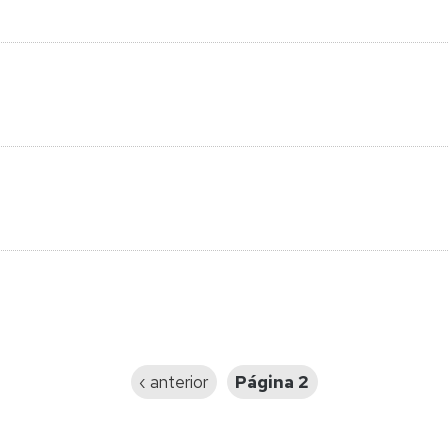
Página
‹ anterior
Página 2
anterior