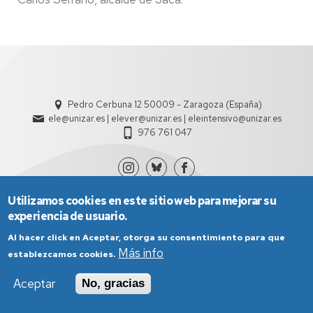
Pedro Cerbuna 12 50009 - Zaragoza (España)
ele@unizar.es | elever@unizar.es | eleintensivo@unizar.es
976 761 047
Utilizamos cookies en este sitio web para mejorar su
experiencia de usuario.
Al hacer click en Aceptar, otorga su consentimiento para que
Más info
establezcamos cookies.
Aviso Legal
Condiciones generales de uso
Aceptar
No, gracias
Política de Privacidad
Política de Cookies
Política de Accesibilidad