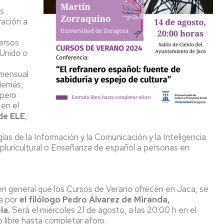
os
ración a
versos
 Unido o
e
 mensual
además,
 pero
 en el
de ELE
,
ías de la Información y la Comunicación y la Inteligencia
 y pluricultural o Enseñanza de español a personas en
 en general que los Cursos de Verano ofrecen en Jaca, se
a por
el filólogo Pedro Álvarez de Miranda,
la.
Será el miércoles 21 de agosto, a las 20:00 h en el
libre hasta completar aforo.