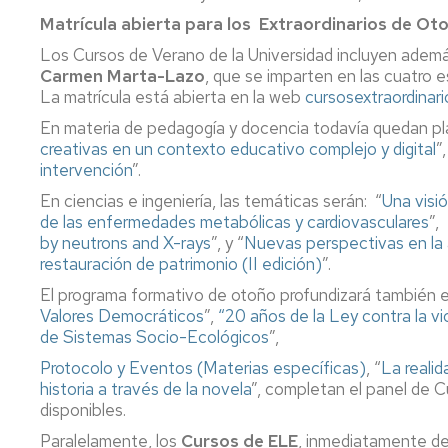
Matrícula abierta para los Extraordinarios de Ot
Los Cursos de Verano de la Universidad incluyen ademá
Carmen Marta-Lazo
, que se imparten en las cuatro 
La matrícula está abierta en la web
cursosextraordinari
En materia de pedagogía y docencia todavía quedan p
creativas en un contexto educativo complejo y digital
”
intervención
”.
En ciencias e ingeniería, las temáticas serán:
“
Una visió
de las enfermedades metabólicas y cardiovasculares
”,
by neutrons and X-rays
”,
y “
Nuevas perspectivas en la 
restauración de patrimonio (II edición)
”.
El programa formativo de otoño profundizará también
Valores Democráticos
”,
“20 años de la Ley contra la vio
de Sistemas Socio-Ecológicos
”,
Protocolo y Eventos (Materias específicas)
, “
La reali
historia a través de la novela
”,
completan el panel de C
disponibles.
Paralelamente, los
Cursos de ELE
, inmediatamente de