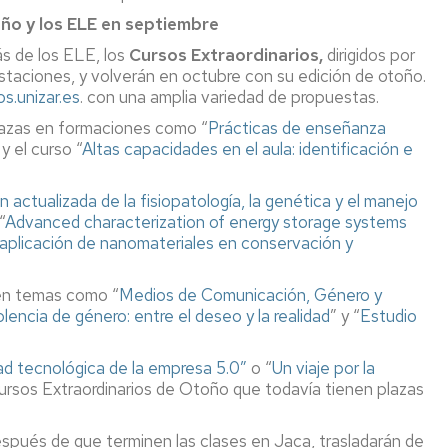
oño y los ELE en septiembre
s de los ELE, los
Cursos Extraordinarios,
dirigidos por
estaciones, y volverán en octubre con su edición de otoño.
os.unizar.es
. con una amplia variedad de propuestas.
lazas en formaciones como
“
Prácticas de enseñanza
,
y el curso
“
Altas capacidades en el aula: identificación e
n actualizada de la fisiopatología, la genética y el manejo
“
Advanced characterization of energy storage systems
aplicación de nanomateriales en conservación y
 en temas como “
Medios de Comunicación, Género y
lencia de género: entre el deseo y la realidad
”
y “
Estudio
dad tecnológica de la empresa 5.0”
o “
Un viaje por la
ursos Extraordinarios de Otoño
que todavía tienen plazas
spués de que terminen las clases en Jaca, trasladarán de