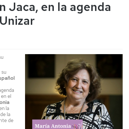
 Jaca, en la agenda
 Unizar
su
a
su
spañol
 agenda
en el
onia
en la
de la
ente de