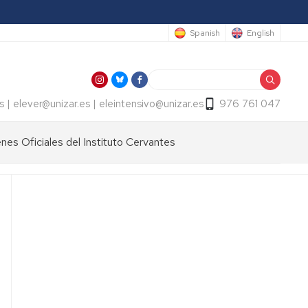
Spanish
English
Buscar
s | elever@unizar.es | eleintensivo@unizar.es
976 761 047
es Oficiales del Instituto Cervantes