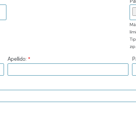
Pa
Máx
lím
Tip
zip
Apellido:
P