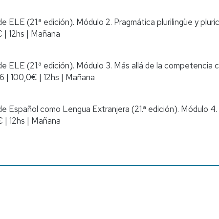
ELE (21.ª edición). Módulo 2. Pragmática plurilingüe y pluri
€
|
12hs
|
Mañana
e ELE (21.ª edición). Módulo 3. Más allá de la competencia
26
|
100,0€
|
12hs
|
Mañana
e Español como Lengua Extranjera (21.ª edición). Módulo 4.
€
|
12hs
|
Mañana