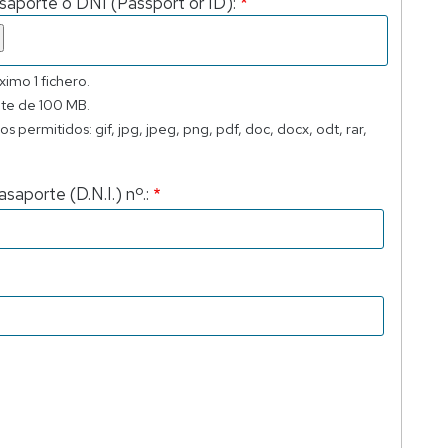
saporte o DNI (Passport or ID):
imo 1 fichero.
ite de 100 MB.
os permitidos: gif, jpg, jpeg, png, pdf, doc, docx, odt, rar,
.
asaporte (D.N.I.) nº.: