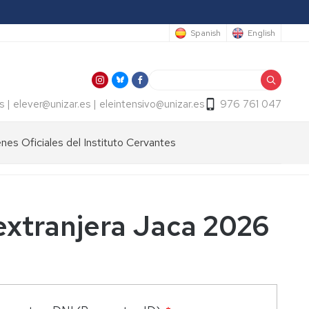
Spanish
English
Buscar
s | elever@unizar.es | eleintensivo@unizar.es
976 761 047
es Oficiales del Instituto Cervantes
 extranjera Jaca 2026